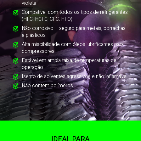
violeta
Compatível com todos os tipos de refrigerantes
(HFC, HCFC, CFC, HFO)
Não corrosivo – seguro para metais, borrachas
e plásticos
Alta miscibilidade com óleos lubrificantes para
compressores
Estável em ampla faixa de temperaturas de
operação
Isento de solventes agressivos e não inflamável
Não contém polímeros
IDEAL PARA